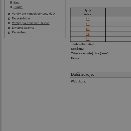
Play
Strada
Typy
Ventily pro konvektory Low-H2O
těles
Deco kolekce
10
Ventily pro dekorační tělesa
15
Dynamic kolekce
06
Ke stažení
11
16
Technické údaje:
Schéma:
Tabulka tepelných výkonů:
Ceník:
Další zdroje:
Web Jaga: