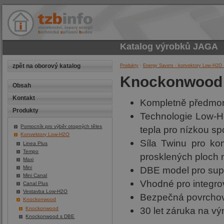
Katalog výrobků
JAGA
zpět na oborový katalog
Produkty
:
Energy Savers - konvektory Low-H2O 
Knockonwood
Obsah
Kontakt
Kompletně předmont
Produkty
Technologie Low-H
Pomocník pro výběr otopných těles
tepla pro nízkou sp
Konvektory Low-H2O
Síla Twinu pro ko
Linea Plus
Tempo
prosklených ploch 
Maxi
DBE model pro supe
Mini
Mini Canal
Vhodné pro integrov
Canal Plus
Vestavba Low-H2O
Bezpečná povrchová
Knockonwood
30 let záruka na vý
Knockonwood
Knockonwood s DBE