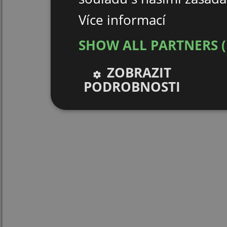
Více informací
SHOW ALL PARTNERS
ZOBRAZIT
PODROBNOSTI
Nezbytně nutné
Výkonové
soubory
soubory
Nezbytně nutné soubory
Výkonové soubor
Nezbytně nutné soubory cookie umožňují základní funk
stránky nelze bez nezbytně nutných souborů cookie s