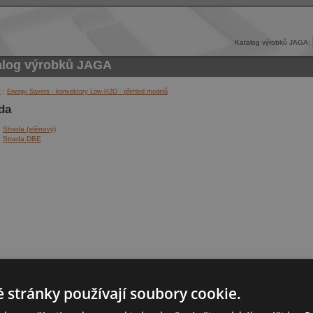
Katalog výrobků JAGA:
alog výrobků
JAGA
y
:
Energy Savers - konvektory Low-H2O - přehled modelů
da
Strada (stěnový)
Strada DBE
 stránky používají soubory cookie.