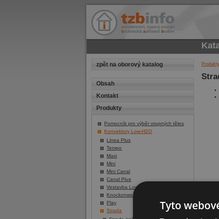
Kat
zpět na oborový katalog
Produkt
Stra
Obsah
Kontakt
Produkty
Pomocník pro výběr otopných těles
Konvektory Low-H2O
Linea Plus
Tempo
Maxi
Mini
Mini Canal
Canal Plus
Vestavba Low-H2O
Knockonwood
Tyto webové
Play
Strada