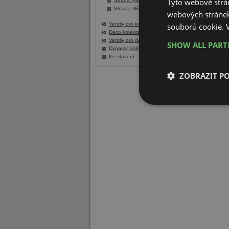
Tyto webové strán
Strada (stěnový)
Strada DBE
webových stránek
Ventily pro konvektory Low-H2O
souborů cookie.
Deco kolekce
Ventily pro dekorační tělesa
SHOW ALL PAR
Dynamic kolekce
Ke stažení
ZOBRAZIT P
Nezbytně nutn
soubory
Nezbytně nutn
Nezbytně nutné soubo
stránky nelze bez ne