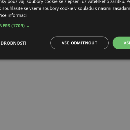
ky používají soubory cookie ke zlepšení uživatelského zážitku. 
 souhlasíte se všemi soubory cookie v souladu s našimi zásadam
Více informací
TNERS
(1709) →
ODROBNOSTI
VŠE ODMÍTNOUT
VŠ
é
Výkonové
Soubory cílení
Funkční soubory
soubory
é soubory
Výkonové soubory
Soubory cílení
Funkční soubory
Neza
ry cookie umožňují základní funkce webových stránek, jako je přihlášení uživatele a
zbytně nutných souborů cookie správně používat.
Provider
/