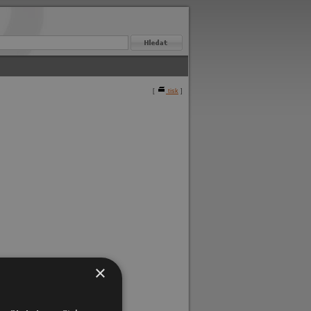
[
tisk
]
×