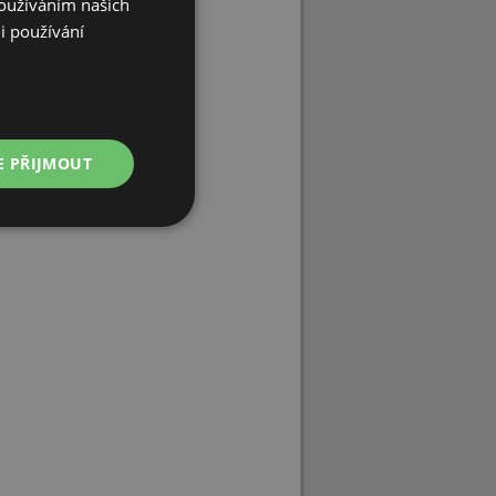
Používáním našich
i používání
E PŘIJMOUT
Nezařazené
soubory
řazené soubory
 správa účtu. Webové