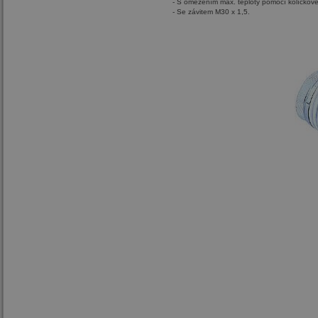
- S omezením max. teploty pomocí kolíčkové
- Se závitem M30 x 1,5.