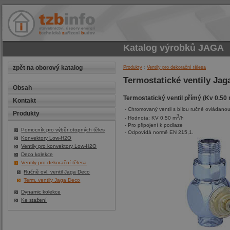
Katalog výrobků
JAGA
zpět na oborový katalog
Produkty
:
Ventily pro dekorační tělesa
Termostatické ventily Jag
Obsah
Termostatický ventil přímý (Kv 0.50
Kontakt
- Chromovaný ventil s bílou ručně ovládanou
Produkty
3
- Hodnota: KV 0.50 m
/h
- Pro připojení k podlaze
Pomocník pro výběr otopných těles
- Odpovídá normě EN 215,1.
Konvektory Low-H2O
Ventily pro konvektory Low-H2O
Deco kolekce
Ventily pro dekorační tělesa
Ručně ovl. ventil Jaga Deco
Term. ventily Jaga Deco
Dynamic kolekce
Ke stažení