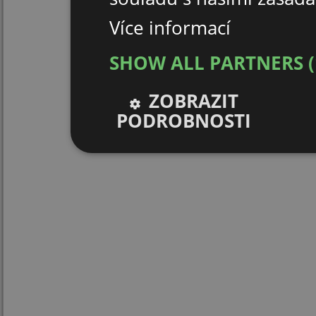
Více informací
SHOW ALL PARTNERS
ZOBRAZIT
PODROBNOSTI
Nezbytně nutné
Výkonové
soubory
soubory
Nezbytně nutné soubory
Výkonové soubor
Nezbytně nutné soubory cookie umožňují základní funk
stránky nelze bez nezbytně nutných souborů cookie s