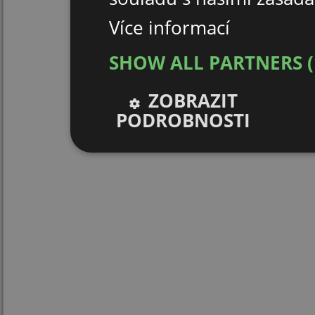
Více informací
SHOW ALL PARTNERS
ZOBRAZIT
PODROBNOSTI
Nezbytně nutné
Výkonové
soubory
soubory
Nezbytně nutné soubory
Výkonové soubor
Nezbytně nutné soubory cookie umožňují základní funk
stránky nelze bez nezbytně nutných souborů cookie s