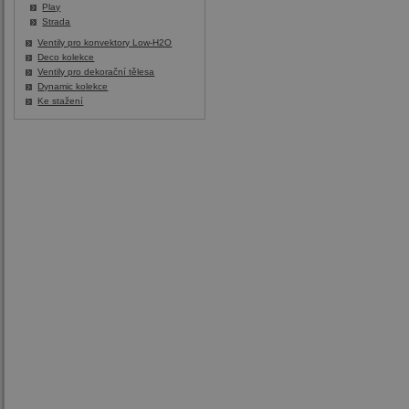
Play
Strada
Ventily pro konvektory Low-H2O
Deco kolekce
Ventily pro dekorační tělesa
Dynamic kolekce
Ke stažení