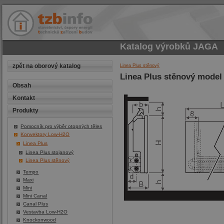
Katalog výrobků
JAGA
zpět na oborový katalog
Linea Plus stěnový
Linea Plus stěnový model
Obsah
Kontakt
Produkty
Pomocník pro výběr otopných těles
Konvektory Low-H2O
Linea Plus
Linea Plus stojanový
Linea Plus stěnový
Tempo
Maxi
Mini
Mini Canal
Canal Plus
Vestavba Low-H2O
Knockonwood