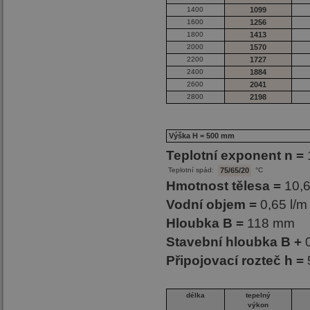
1400
1099
1600
1256
1800
1413
2000
1570
2200
1727
2400
1884
2600
2041
2800
2198
Výška H = 500 mm
Teplotní exponent n =
Teplotní spád:
75/65/20
°C
Hmotnost tělesa =
10,6
Vodní objem =
0,65 l/m
Hloubka B =
118 mm
Stavební hloubka B +
Připojovací rozteč h =
délka
tepelný
výkon