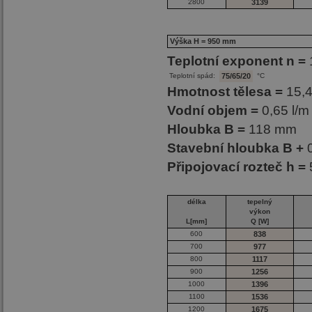
2800
3139
Výška H = 950 mm
Teplotní exponent n =
Teplotní spád:
75/65/20
°C
Hmotnost tělesa =
15,4
Vodní objem =
0,65 l/m
Hloubka B =
118 mm
Stavební hloubka B +
Připojovací rozteč h =
délka
tepelný
výkon
L[mm]
Q [W]
600
838
700
977
800
1117
900
1256
1000
1396
1100
1536
1200
1675