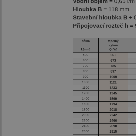
Vodní objem =
0,65 l/m
Hloubka B =
118 mm
Stavební hloubka B +
Připojovací rozteč h =
délka
tepelný
výkon
L[mm]
Q [W]
500
561
600
673
700
785
800
897
900
1009
1000
1121
1100
1233
1200
1345
1400
1569
1600
1794
1800
2018
2000
2242
2200
2466
2400
2690
2600
2915