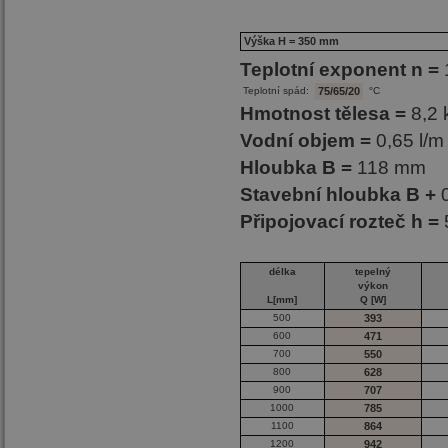
Výška H = 350 mm
Teplotní exponent n =
Teplotní spád:
75/65/20
°C
Hmotnost tělesa =
8,2 
Vodní objem =
0,65 l/m
Hloubka B =
118 mm
Stavební hloubka B +
Připojovací rozteč h =
délka
tepelný
výkon
L[mm]
Q [W]
500
393
600
471
700
550
800
628
900
707
1000
785
1100
864
1200
942