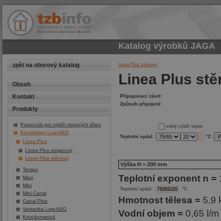
Katalog výrobků
JAGA
zpět na oborový katalog
Linea Plus stěnový
Linea Plus st
Obsah
Připojovací závit:
Kontakt
Způsob připojení:
Produkty
Pomocník pro výběr otopných těles
volný výběr teplot
Konvektory Low-H2O
Teplotní spád:
°C
Linea Plus
Linea Plus stojanový
Linea Plus stěnový
Výška H = 200 mm
Tempo
Teplotní exponent n =
Maxi
Mini
Teplotní spád:
75/65/20
°C
Mini Canal
Hmotnost tělesa =
5,9 
Canal Plus
Vestavba Low-H2O
Vodní objem =
0,65 l/m
Knockonwood