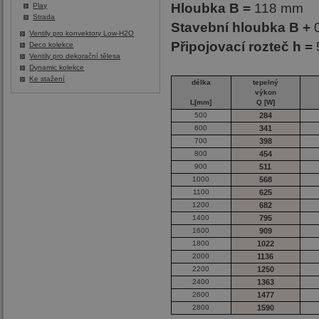
Hloubka B =
118 mm
Play
Strada
Stavební hloubka B +
Ventily pro konvektory Low-H2O
Připojovací rozteč h =
Deco kolekce
Ventily pro dekorační tělesa
Dynamic kolekce
Ke stažení
délka
tepelný
výkon
L[mm]
Q [W]
500
284
600
341
700
398
800
454
900
511
1000
568
1100
625
1200
682
1400
795
1600
909
1800
1022
2000
1136
2200
1250
2400
1363
2600
1477
2800
1590