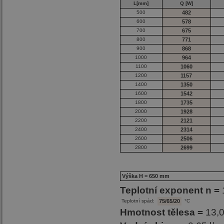
L[mm]
Q [W]
500
482
600
578
700
675
800
771
900
868
1000
964
1100
1060
1200
1157
1400
1350
1600
1542
1800
1735
2000
1928
2200
2121
2400
2314
2600
2506
2800
2699
Výška H = 650 mm
Teplotní exponent n =
Teplotní spád:
75/65/20
°C
Hmotnost tělesa =
13,0